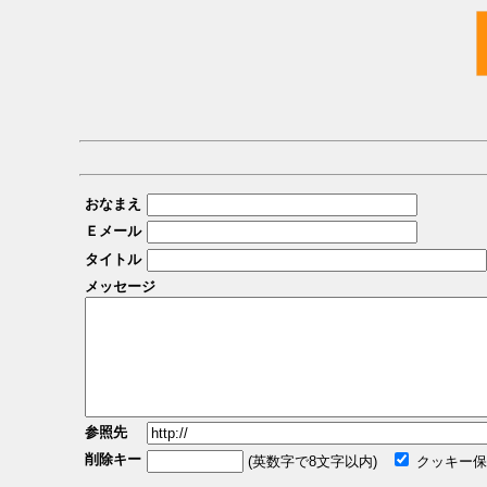
おなまえ
Ｅメール
タイトル
メッセージ
参照先
削除キー
(英数字で8文字以内)
クッキー保