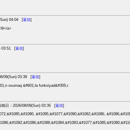
un) 04:04 [
返信
]
 l9</a>
 03:51 [
返信
]
09(Sun) 03:39 [
返信
]
01;n oxumaq &#601;la funksiyad&#305;r.
稿日：2026/08/09(Sun) 03:35 [
返信
]
72;&#1085;&#1090; &#1095;&#1077;&#1090;&#1082;&#1086; &#1086;&#10
1086;&#1092;&#1086;&#1088;&#1084;&#1083;&#1077;&#1085;&#1080;&#11