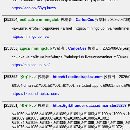
https://leon-nbk53yg.buzz/
[
253854
]
веб-сайте miningclub
投稿者：
CarlosCes
投稿日：2026/08/09(S
нажмите, чтобы подробнее <a href=https://miningclub.live/>antminer
https://miningclub.live/
[
253853
]
здесь miningclub
投稿者：
CarlosCes
投稿日：2026/08/09(Sun)
ссылка на сайт <a href=https://miningclub.live>whatsminer m50</a>
https://miningclub.live/
[
253852
]
'タイトル'
投稿者：
https://1xbetindirapkaz.com
投稿日：2026/08/
&#304;dman x&#601;b&#601;rl&#601;rini 1xbet app ic&#601;risind&#6
https://1xbetindirapkaz.com/
[
253851
]
'タイトル'
投稿者：
https://git.thunder-data.cn/miarister38237
投
&#1050;&#1086;&#1085;&#1089;&#1091;&#1083;&#1100;&#1090;&#10
&#1089;&#1083;&#1086;&#1078;&#1085;&#1099;&#1081;
&#1074;&#1086;&#1087;&#1088;&#1086;&#1089; &#1087;&#1086; &#
&#1076;&#1086;&#1075;&#1086;&#1074;&#1086;&#1088;&#1072;.